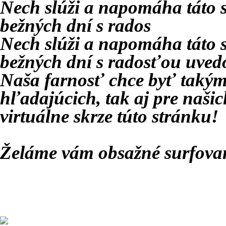
Nech slúži a napomáha táto s
bežných dní s rados
Nech slúži a napomáha táto s
bežných dní s rados
ť
ou uvedo
Naša farnos
ť
chce by
ť
takým
h
ľ
adajúcich, tak aj pre našic
virtuálne skrze túto stránku!
Želáme vám obsažné surfova