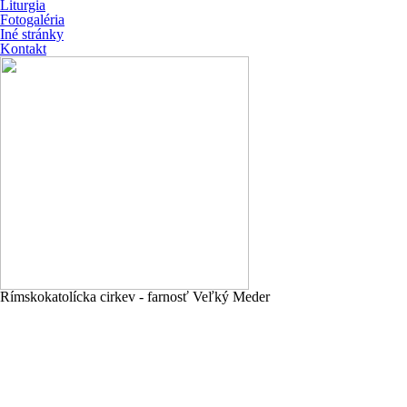
Liturgia
Fotogaléria
Iné stránky
Kontakt
Rímskokatolícka cirkev - farnosť Veľký Meder