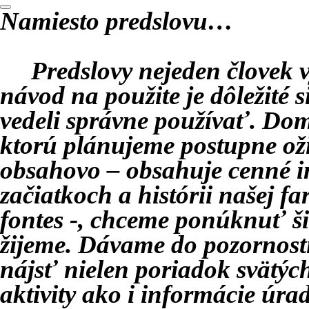
Namiesto pred
slovu…
Predslovy nejeden
č
lovek 
návod na použite je dôležité s
vedeli správne používa
ť
. Dom
ktorú plánujeme postupne ož
obsahovo – obsahuje cenné i
za
č
iatkoch a histórii našej f
fontes -, chceme ponúknu
ť
ši
žijeme. Dávame do pozornost
nájs
ť
nielen poriadok svätých
aktivity ako i informácie úr