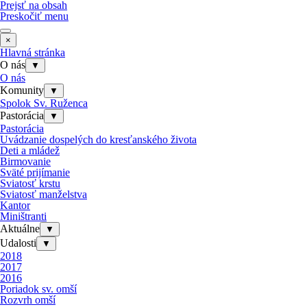
Prejsť na obsah
Preskočiť menu
×
Hlavná stránka
O nás
▼
O nás
Komunity
▼
Spolok Sv. Ruženca
Pastorácia
▼
Pastorácia
Uvádzanie dospelých do kresťanského života
Deti a mládež
Birmovanie
Sväté prijímanie
Sviatosť krstu
Sviatosť manželstva
Kantor
Miništranti
Aktuálne
▼
Udalosti
▼
2018
2017
2016
Poriadok sv. omší
Rozvrh omší