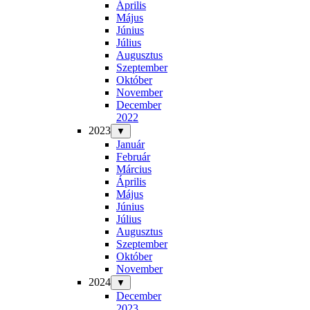
Április
Május
Június
Július
Augusztus
Szeptember
Október
November
December
2022
2023
▼
Január
Február
Március
Április
Május
Június
Július
Augusztus
Szeptember
Október
November
2024
▼
December
2023