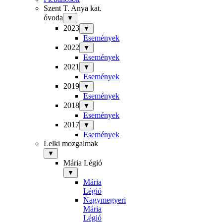
Szent T. Anya kat.
óvoda
▼
2023
▼
Események
2022
▼
Események
2021
▼
Események
2019
▼
Események
2018
▼
Események
2017
▼
Események
Lelki mozgalmak
▼
Mária Légió
▼
Mária
Légió
Nagymegyeri
Mária
Légió