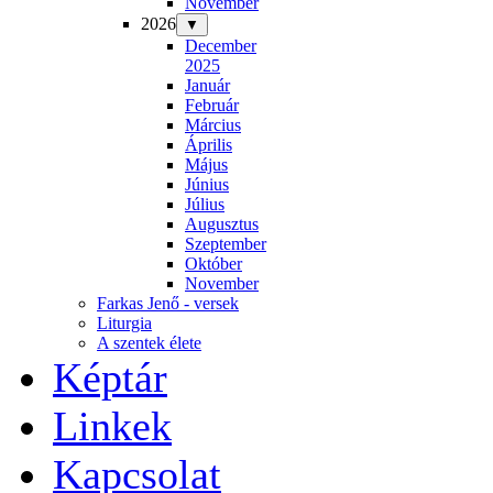
November
2026
▼
December
2025
Január
Február
Március
Április
Május
Június
Július
Augusztus
Szeptember
Október
November
Farkas Jenő - versek
Liturgia
A szentek élete
Képtár
Linkek
Kapcsolat