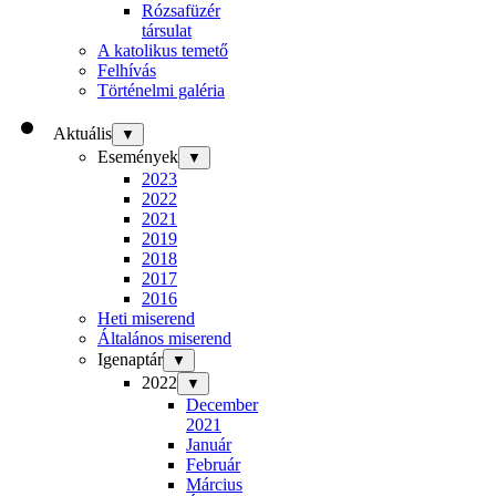
Rózsafüzér
társulat
A katolikus temető
Felhívás
Történelmi galéria
Aktuális
▼
Események
▼
2023
2022
2021
2019
2018
2017
2016
Heti miserend
Általános miserend
Igenaptár
▼
2022
▼
December
2021
Január
Február
Március