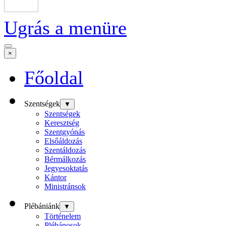
Ugrás a menüre
×
Főoldal
Szentségek
▼
Szentségek
Keresztség
Szentgyónás
Elsőáldozás
Szentáldozás
Bérmálkozás
Jegyesoktatás
Kántor
Ministránsok
Plébániánk
▼
Történelem
Plébánosok