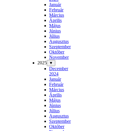
Január
Február
Március
Április
Május
Június
Július
Augusztus
Szeptember
Október
November
2025
▼
December
2024
Január
Február
Március
Április
Május
Június
Július
Augusztus
Szeptember
Október