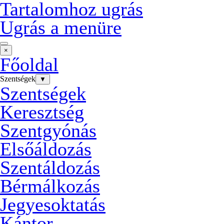
Tartalomhoz ugrás
Ugrás a menüre
×
Főoldal
Szentségek
▼
Szentségek
Keresztség
Szentgyónás
Elsőáldozás
Szentáldozás
Bérmálkozás
Jegyesoktatás
Kántor