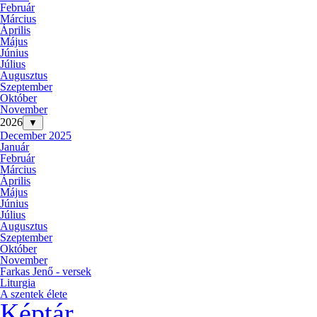
Február
Március
Április
Május
Június
Július
Augusztus
Szeptember
Október
November
2026
▼
December 2025
Január
Február
Március
Április
Május
Június
Július
Augusztus
Szeptember
Október
November
Farkas Jenő - versek
Liturgia
A szentek élete
Képtár