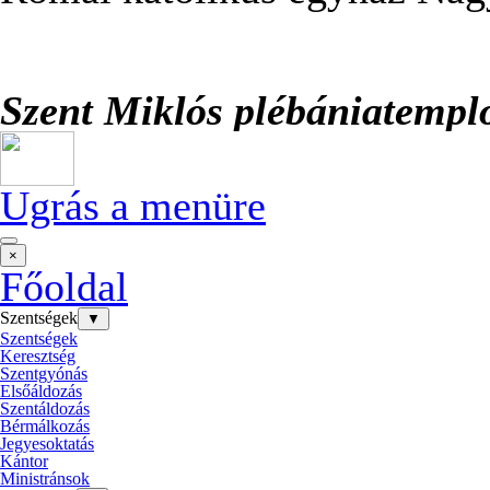
Szent Miklós plébániatemp
Ugrás a menüre
×
Főoldal
Szentségek
▼
Szentségek
Keresztség
Szentgyónás
Elsőáldozás
Szentáldozás
Bérmálkozás
Jegyesoktatás
Kántor
Ministránsok