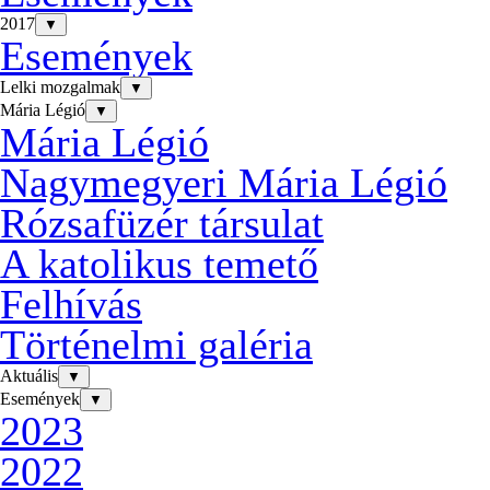
2017
▼
Események
Lelki mozgalmak
▼
Mária Légió
▼
Mária Légió
Nagymegyeri Mária Légió
Rózsafüzér társulat
A katolikus temető
Felhívás
Történelmi galéria
Aktuális
▼
Események
▼
2023
2022