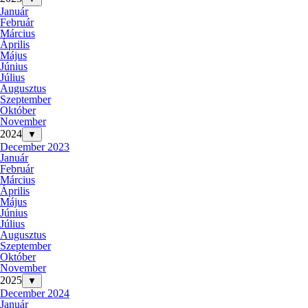
Január
Február
Március
Április
Május
Június
Július
Augusztus
Szeptember
Október
November
2024
▼
December 2023
Január
Február
Március
Április
Május
Június
Július
Augusztus
Szeptember
Október
November
2025
▼
December 2024
Január