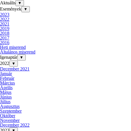
Aktuális
▼
Események
▼
2023
2022
2021
2019
2018
2017
2016
Heti miserend
Általános miserend
Igenaptár
▼
2022
▼
December 2021
Január
Február
Március
Április
Május
Június
Július
Augusztus
Szeptember
Október
November
December 2022
2023
▼