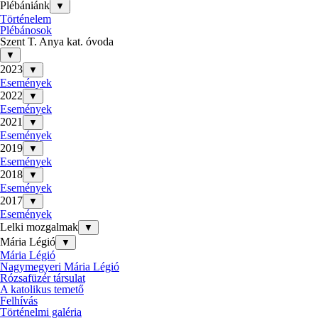
Plébániánk
▼
Történelem
Plébánosok
Szent T. Anya kat. óvoda
▼
2023
▼
Események
2022
▼
Események
2021
▼
Események
2019
▼
Események
2018
▼
Események
2017
▼
Események
Lelki mozgalmak
▼
Mária Légió
▼
Mária Légió
Nagymegyeri Mária Légió
Rózsafüzér társulat
A katolikus temető
Felhívás
Történelmi galéria