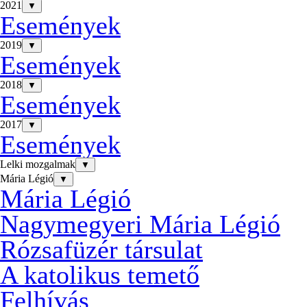
2021
▼
Események
2019
▼
Események
2018
▼
Események
2017
▼
Események
Lelki mozgalmak
▼
Mária Légió
▼
Mária Légió
Nagymegyeri Mária Légió
Rózsafüzér társulat
A katolikus temető
Felhívás