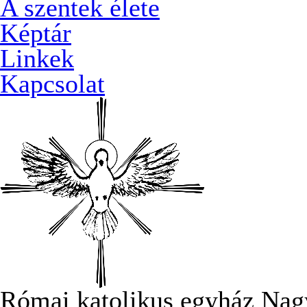
A szentek élete
Képtár
Linkek
Kapcsolat
Római katolikus egyház Nag