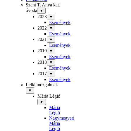
Szent T. Anya kat.
óvoda
▼
2023
▼
Események
2022
▼
Események
2021
▼
Események
2019
▼
Események
2018
▼
Események
2017
▼
Események
Lelki mozgalmak
▼
Mária Légió
▼
Mária
Légió
Nagymegyeri
Mária
Légió