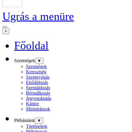
Ugrás a menüre
×
Főoldal
Szentségek
▼
Szentségek
Keresztség
Szentgyónás
Elsőáldozás
Szentáldozás
Bérmálkozás
Jegyesoktatás
Kántor
Ministránsok
Plébániánk
▼
Történelem
Plébánosok