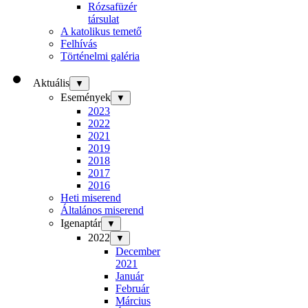
Rózsafüzér
társulat
A katolikus temető
Felhívás
Történelmi galéria
Aktuális
▼
Események
▼
2023
2022
2021
2019
2018
2017
2016
Heti miserend
Általános miserend
Igenaptár
▼
2022
▼
December
2021
Január
Február
Március