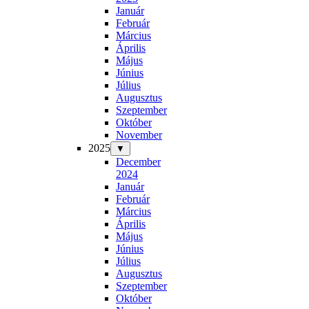
Január
Február
Március
Április
Május
Június
Július
Augusztus
Szeptember
Október
November
2025
▼
December
2024
Január
Február
Március
Április
Május
Június
Július
Augusztus
Szeptember
Október