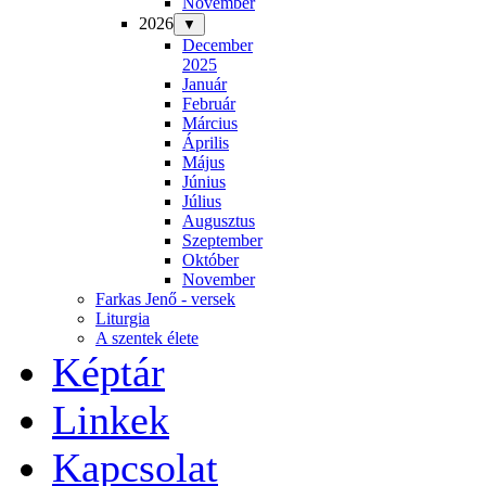
November
2026
▼
December
2025
Január
Február
Március
Április
Május
Június
Július
Augusztus
Szeptember
Október
November
Farkas Jenő - versek
Liturgia
A szentek élete
Képtár
Linkek
Kapcsolat