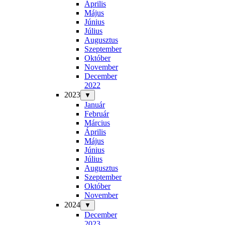
Április
Május
Június
Július
Augusztus
Szeptember
Október
November
December
2022
2023
▼
Január
Február
Március
Április
Május
Június
Július
Augusztus
Szeptember
Október
November
2024
▼
December
2023