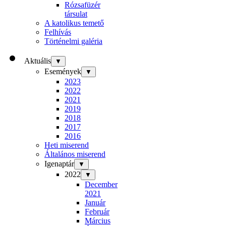
Rózsafüzér
társulat
A katolikus temető
Felhívás
Történelmi galéria
Aktuális
▼
Események
▼
2023
2022
2021
2019
2018
2017
2016
Heti miserend
Általános miserend
Igenaptár
▼
2022
▼
December
2021
Január
Február
Március