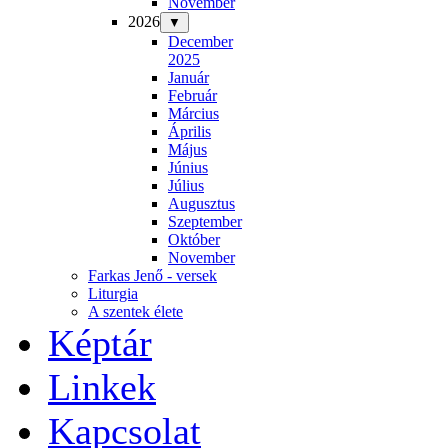
November
2026
▼
December
2025
Január
Február
Március
Április
Május
Június
Július
Augusztus
Szeptember
Október
November
Farkas Jenő - versek
Liturgia
A szentek élete
Képtár
Linkek
Kapcsolat