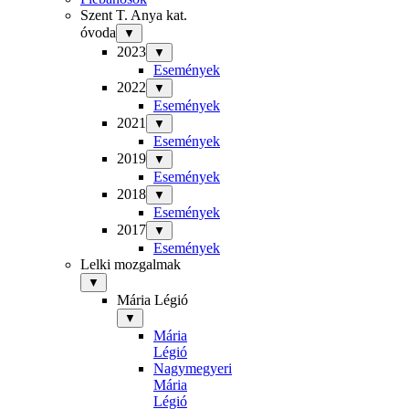
Szent T. Anya kat.
óvoda
▼
2023
▼
Események
2022
▼
Események
2021
▼
Események
2019
▼
Események
2018
▼
Események
2017
▼
Események
Lelki mozgalmak
▼
Mária Légió
▼
Mária
Légió
Nagymegyeri
Mária
Légió