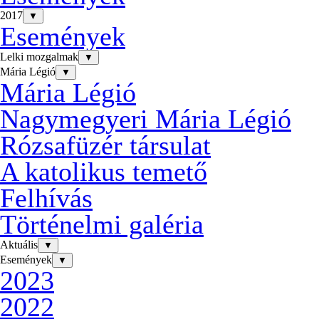
2017
▼
Események
Lelki mozgalmak
▼
Mária Légió
▼
Mária Légió
Nagymegyeri Mária Légió
Rózsafüzér társulat
A katolikus temető
Felhívás
Történelmi galéria
Aktuális
▼
Események
▼
2023
2022