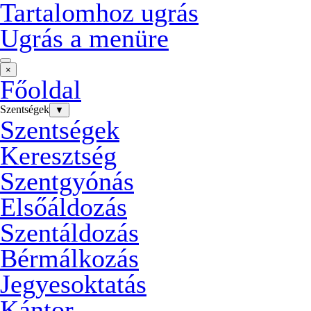
Tartalomhoz ugrás
Ugrás a menüre
×
Főoldal
Szentségek
▼
Szentségek
Keresztség
Szentgyónás
Elsőáldozás
Szentáldozás
Bérmálkozás
Jegyesoktatás
Kántor