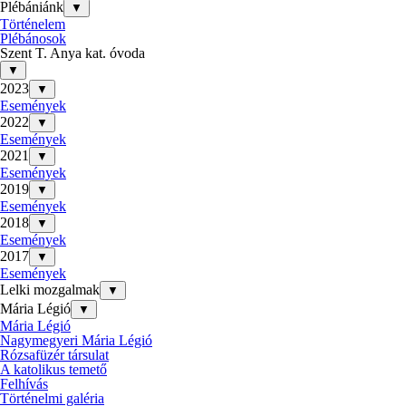
Plébániánk
▼
Történelem
Plébánosok
Szent T. Anya kat. óvoda
▼
2023
▼
Események
2022
▼
Események
2021
▼
Események
2019
▼
Események
2018
▼
Események
2017
▼
Események
Lelki mozgalmak
▼
Mária Légió
▼
Mária Légió
Nagymegyeri Mária Légió
Rózsafüzér társulat
A katolikus temető
Felhívás
Történelmi galéria