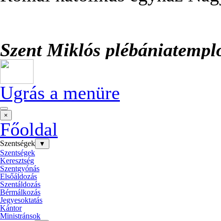
Szent Miklós plébániatemp
Ugrás a menüre
×
Főoldal
Szentségek
▼
Szentségek
Keresztség
Szentgyónás
Elsőáldozás
Szentáldozás
Bérmálkozás
Jegyesoktatás
Kántor
Ministránsok