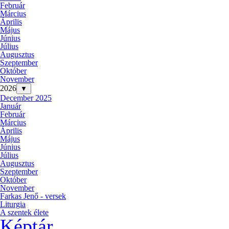
Február
Március
Április
Május
Június
Július
Augusztus
Szeptember
Október
November
2026
▼
December 2025
Január
Február
Március
Április
Május
Június
Július
Augusztus
Szeptember
Október
November
Farkas Jenő - versek
Liturgia
A szentek élete
Képtár