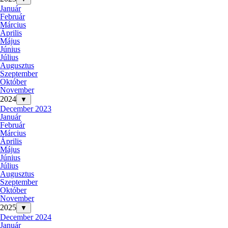
Január
Február
Március
Április
Május
Június
Július
Augusztus
Szeptember
Október
November
2024
▼
December 2023
Január
Február
Március
Április
Május
Június
Július
Augusztus
Szeptember
Október
November
2025
▼
December 2024
Január