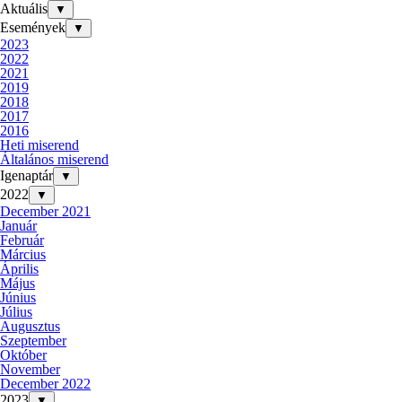
Aktuális
▼
Események
▼
2023
2022
2021
2019
2018
2017
2016
Heti miserend
Általános miserend
Igenaptár
▼
2022
▼
December 2021
Január
Február
Március
Április
Május
Június
Július
Augusztus
Szeptember
Október
November
December 2022
2023
▼