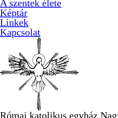
A szentek élete
Képtár
Linkek
Kapcsolat
Római katolikus egyház Nag