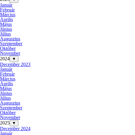
Január
Február
Március
Április
Május
Június
Július
Augusztus
Szeptember
Október
November
2024
▼
December 2023
Január
Február
Március
Április
Május
Június
Július
Augusztus
Szeptember
Október
November
2025
▼
December 2024
Január