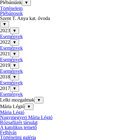
Plébániánk
▼
Történelem
Plébánosok
Szent T. Anya kat. óvoda
▼
2023
▼
Események
2022
▼
Események
2021
▼
Események
2019
▼
Események
2018
▼
Események
2017
▼
Események
Lelki mozgalmak
▼
Mária Légió
▼
Mária Légió
Nagymegyeri Mária Légió
Rózsafüzér társulat
A katolikus temető
Felhívás
Történelmi galéria