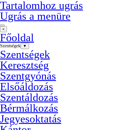
Tartalomhoz ugrás
Ugrás a menüre
×
Főoldal
Szentségek
▼
Szentségek
Keresztség
Szentgyónás
Elsőáldozás
Szentáldozás
Bérmálkozás
Jegyesoktatás
Kántor