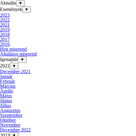
Aktuális
▼
Események
▼
2023
2022
2021
2019
2018
2017
2016
Heti miserend
Általános miserend
Igenaptár
▼
2022
▼
December 2021
Január
Február
Március
Április
Május
Június
Július
Augusztus
Szeptember
Október
November
December 2022
2023
▼