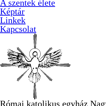
A szentek élete
Képtár
Linkek
Kapcsolat
Római katolikus egyház Nag