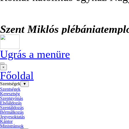
Szent Miklós plébániatemp
Ugrás a menüre
×
Főoldal
Szentségek
▼
Szentségek
Keresztség
Szentgyónás
Elsőáldozás
Szentáldozás
Bérmálkozás
Jegyesoktatás
Kántor
Ministránsok