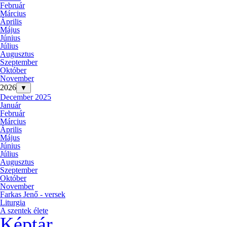
Február
Március
Április
Május
Június
Július
Augusztus
Szeptember
Október
November
2026
▼
December 2025
Január
Február
Március
Április
Május
Június
Július
Augusztus
Szeptember
Október
November
Farkas Jenő - versek
Liturgia
A szentek élete
Képtár