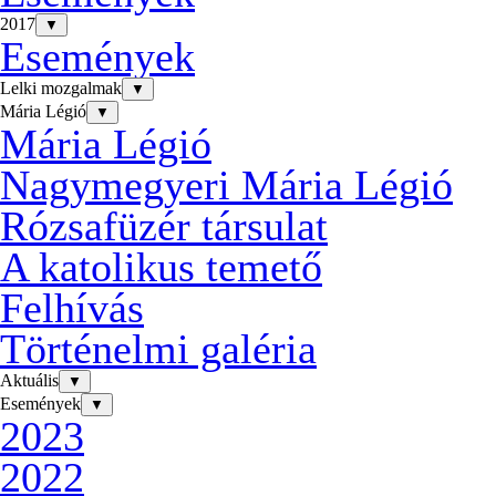
2017
▼
Események
Lelki mozgalmak
▼
Mária Légió
▼
Mária Légió
Nagymegyeri Mária Légió
Rózsafüzér társulat
A katolikus temető
Felhívás
Történelmi galéria
Aktuális
▼
Események
▼
2023
2022